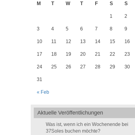
M
T
W
T
F
S
S
1
2
3
4
5
6
7
8
9
10
11
12
13
14
15
16
17
18
19
20
21
22
23
24
25
26
27
28
29
30
31
« Feb
Aktuelle Veröffentlichungen
Was ist, wenn ich ein Wochenende bei
37Soles buchen möchte?