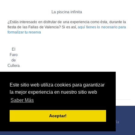
La piscina infinita
¿Estás interesado en disfrutar de una experiencia como ésta, durante la
fiesta de las Fallas de Valencia? Si es así,
aquí tienes lo necesario para
formalizar tu reserva
El
Faro
de
Cullera
Este sitio web utiliza cookies para garantizar
[social_warfare]
<< volver
la mejor experiencia en nuestro sitio web
Saber Más
Aceptar!
Dirección: Calle doctor Ferran 9 Valencia, 46021, España
Oficina: +34 963 228 582 Alquileres: +34 618 062 777