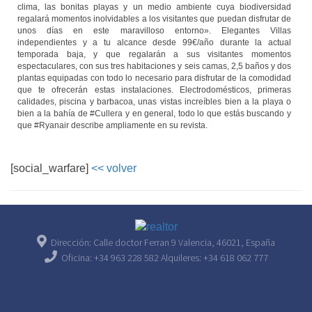
clima, las bonitas playas y un medio ambiente cuya biodiversidad
regalará momentos inolvidables a los visitantes que puedan disfrutar de
unos días en este maravilloso entorno». Elegantes Villas
independientes y a tu alcance desde 99€/año durante la actual
temporada baja, y que regalarán a sus visitantes momentos
espectaculares, con sus tres habitaciones y seis camas, 2,5 baños y dos
plantas equipadas con todo lo necesario para disfrutar de la comodidad
que te ofrecerán estas instalaciones. Electrodomésticos, primeras
calidades, piscina y barbacoa, unas vistas increíbles bien a la playa o
bien a la bahía de #Cullera y en general, todo lo que estás buscando y
que #Ryanair describe ampliamente en su revista.
[social_warfare]
<< volver
Dirección: Calle doctor Ferran 9 Valencia, 46021, España
Oficina: +34 963 228 582 Alquileres: +34 618 062 777