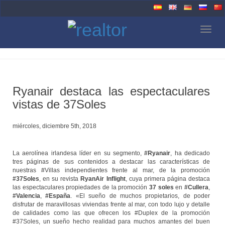
Togg
navig
Ryanair destaca las espectaculares
vistas de 37Soles
miércoles, diciembre 5th, 2018
La aerolínea irlandesa líder en su segmento,
#Ryanair
, ha dedicado
tres páginas de sus contenidos a destacar las características de
nuestras #Villas independientes frente al mar, de la promoción
#37Soles
, en su revista
RyanAir Inflight
, cuya primera página destaca
las espectaculares propiedades de la promoción
37 soles
en
#Cullera
,
#Valencia
,
#España
. «El sueño de muchos propietarios, de poder
disfrutar de maravillosas viviendas frente al mar, con todo lujo y detalle
de calidades como las que ofrecen los #Duplex de la promoción
#37Soles, un sueño hecho realidad para muchos amantes del buen